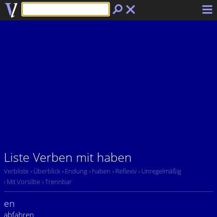
Liste Verben mit haben
Verbliste
› Überblick
› Endung
› haben
› Reflexiv
› Unregelmäßig
› Mit Vorsilbe
› Trennbar
en
abfahren