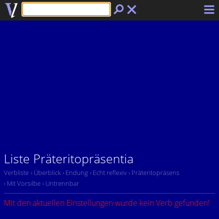
Liste Präteritopräsentia
Verbliste
› Überblick
› Endung
› Echt reflexiv
› Präteritopräsens
› Mit Vorsilbe
› Untrennbar
Mit den aktuellen Einstellungen wurde kein Verb gefunden!