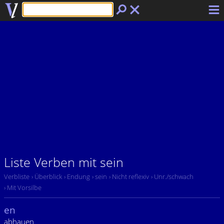
Liste Verben mit sein
Verbliste
› Überblick
› Endung
› sein
› Nicht reflexiv
› Unr./schwach
› Mit Vorsilbe
en
abhauen