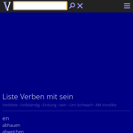
Liste Verben mit sein
Verbliste
› Vollständig
› Endung
› sein
› Unr./schwach
› Mit Vorsilbe
en
abhauen
abweichen