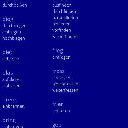
durchbeißen
ausfinden
durchfinden
herausfinden
bieg
hinfinden
durchbiegen
vorfinden
einbiegen
wiederfinden
hochbiegen
flieg
biet
einfliegen
anbieten
fress
blas
anfressen
aufblasen
hineinfressen
einblasen
weiterfressen
brenn
frier
einbrennen
anfrieren
bring
geb
einbringen