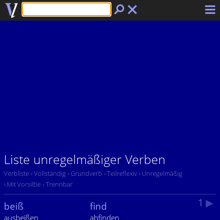
Liste unregelmäßiger Verben
Verbliste
› Vollständig
› Grundverb
› Teilreflexiv
› Unregelmäßig
› Mit Vorsilbe
› Trennbar
1
▶
beiß
find
ausbeißen
abfinden