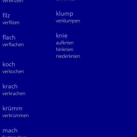
vereinzeln
klump
filz
verklumpen
verfilzen
knie
flach
aufknien
verflachen
hinknien
niederknien
koch
verkochen
krach
verkrachen
krümm
verkrümmen
mach