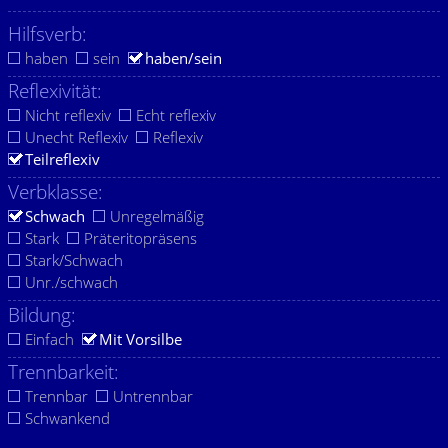
Hilfsverb:
haben
sein
haben/sein
Reflexivität:
Nicht reflexiv
Echt reflexiv
Unecht Reflexiv
Reflexiv
Teilreflexiv
Verbklasse:
Schwach
Unregelmäßig
Stark
Präteritopräsens
Stark/Schwach
Unr./schwach
Bildung:
Einfach
Mit Vorsilbe
Trennbarkeit:
Trennbar
Untrennbar
Schwankend