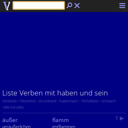
Liste Verben mit haben und sein
Verbliste
› Überblick
› Grundverb
› haben/sein
› Teilreflexiv
› Schwach
› Mit Vorsilbe
1
▶
äußer
flamm
veräußerlichen
entflammen