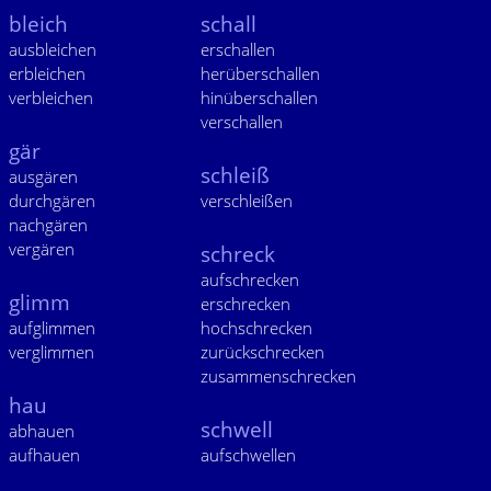
bleich
schall
ausbleichen
erschallen
erbleichen
herüberschallen
verbleichen
hinüberschallen
verschallen
gär
schleiß
ausgären
durchgären
verschleißen
nachgären
vergären
schreck
aufschrecken
glimm
erschrecken
aufglimmen
hochschrecken
verglimmen
zurückschrecken
zusammenschrecken
hau
schwell
abhauen
aufhauen
aufschwellen