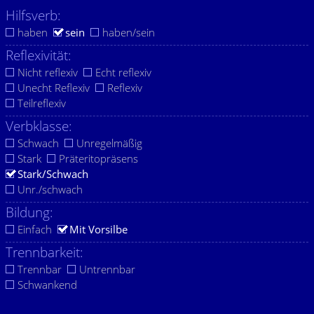
Hilfsverb:
haben
sein
haben/sein
Reflexivität:
Nicht reflexiv
Echt reflexiv
Unecht Reflexiv
Reflexiv
Teilreflexiv
Verbklasse:
Schwach
Unregelmäßig
Stark
Präteritopräsens
Stark/Schwach
Unr./schwach
Bildung:
Einfach
Mit Vorsilbe
Trennbarkeit:
Trennbar
Untrennbar
Schwankend