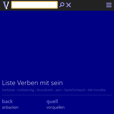
Liste Verben mit sein
Verbliste
› Vollständig
› Grundverb
› sein
› Stark/Schwach
› Mit Vorsilbe
back
quell
anbacken
vorquellen