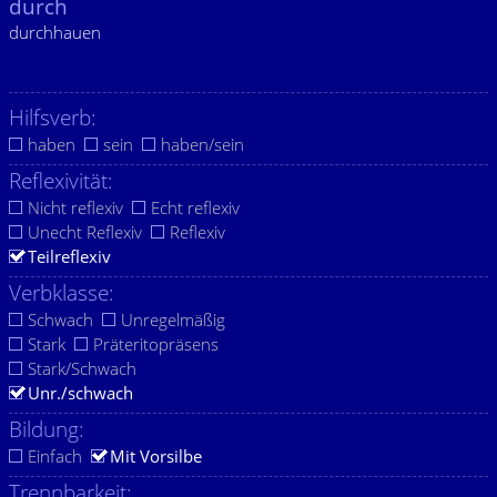
durch
durchhauen
Hilfsverb:
haben
sein
haben/sein
Reflexivität:
Nicht reflexiv
Echt reflexiv
Unecht Reflexiv
Reflexiv
Teilreflexiv
Verbklasse:
Schwach
Unregelmäßig
Stark
Präteritopräsens
Stark/Schwach
Unr./schwach
Bildung:
Einfach
Mit Vorsilbe
Trennbarkeit: