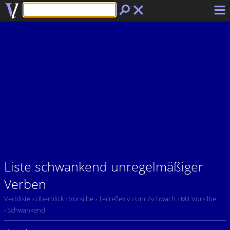
Liste schwankend unregelmäßiger
Verben
Verbliste
› Überblick
› Vorsilbe
› Teilreflexiv
› Unr./schwach
› Mit Vorsilbe
› Schwankend