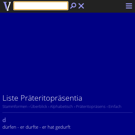
Liste Präteritopräsentia
Stammformen
› Überblick
› Alphabetisch
› Präteritopräsens
› Einfach
d
dürfen - er durfte - er hat gedurft