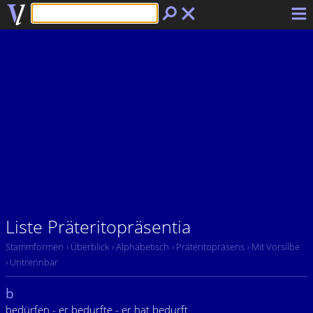
Liste Präteritopräsentia
Stammformen
› Überblick
› Alphabetisch
› Präteritopräsens
› Mit Vorsilbe
› Untrennbar
b
bedürfen - er bedurfte - er hat bedurft