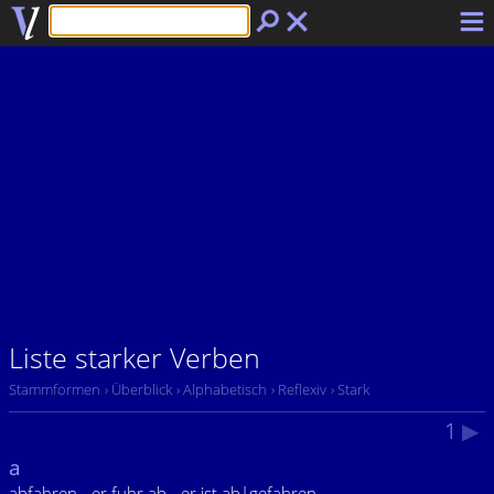
Liste starker Verben
Stammformen
› Überblick
› Alphabetisch
› Reflexiv
› Stark
1
▶
a
abfahren - er fuhr ab - er ist ab|gefahren