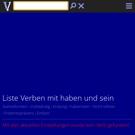
Liste Verben mit haben und sein
Stammformen
› Vollständig
› Endung
› haben/sein
› Nicht reflexiv
› Präteritopräsens
› Einfach
Mit den aktuellen Einstellungen wurde kein Verb gefunden!