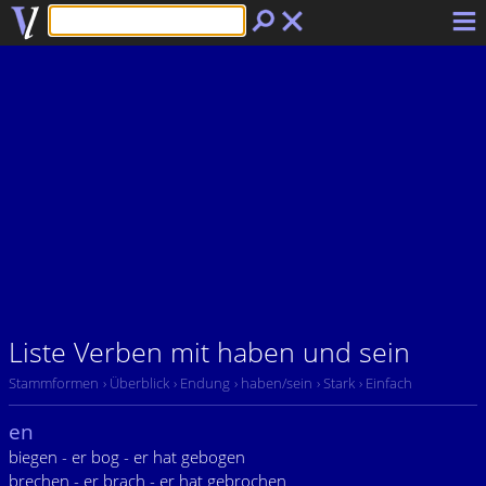
Liste Verben mit haben und sein
Stammformen
› Überblick
› Endung
› haben/sein
› Stark
› Einfach
en
biegen - er bog - er hat gebogen
brechen - er brach - er hat gebrochen