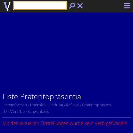
Liste Präteritopräsentia
Stammformen
› Überblick
› Endung
› Reflexiv
› Präteritopräsens
› Mit Vorsilbe
› Schwankend
Mit den aktuellen Einstellungen wurde kein Verb gefunden!