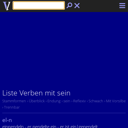
Liste Verben mit sein
Stammformen
› Überblick
› Endung
› sein
› Reflexiv
› Schwach
› Mit Vorsilbe
› Trennbar
el-n
einpendeln - er pendelte ein - er ist ein|gependelt