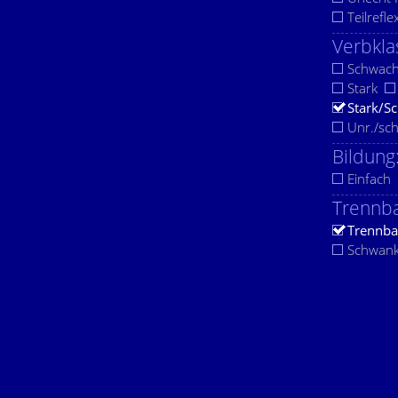
Teilrefle
Verbkla
Schwac
Stark
Stark/S
Unr./sc
Bildung
Einfach
Trennba
Trennba
Schwan