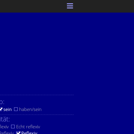
b:
sein
haben/sein
ität:
lexiv
Echt reflexiv
eflexiv
Reflexiv