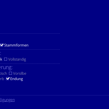
Stammformen
:
ck
Vollständig
rung:
tisch
Vorsilbe
erb
Endung
lligungen