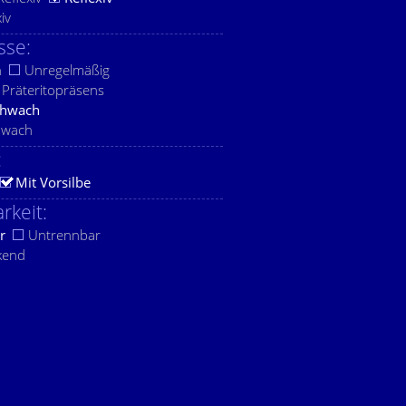
xiv
sse:
h
Unregelmäßig
Präteritopräsens
chwach
hwach
:
Mit Vorsilbe
rkeit:
r
Untrennbar
kend