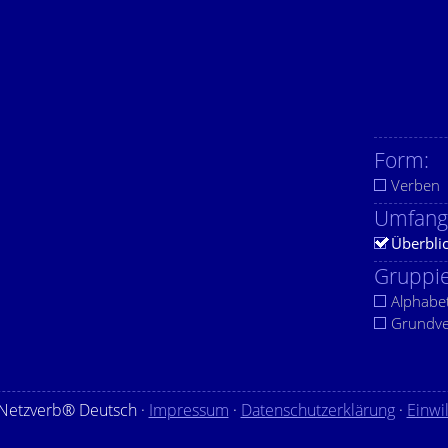
Form:
Verben
Umfang
Überbli
Gruppie
Alphabe
Grundv
Netzverb® Deutsch ·
Impressum
·
Datenschutzerklärung
·
Einwi