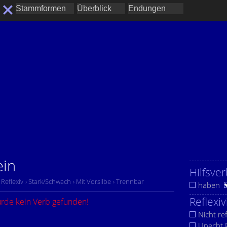
ein
Hilfsver
› Reflexiv
› Stark/Schwach
› Mit Vorsilbe
› Trennbar
haben
Reflexiv
urde kein Verb gefunden!
Nicht ref
Unecht R