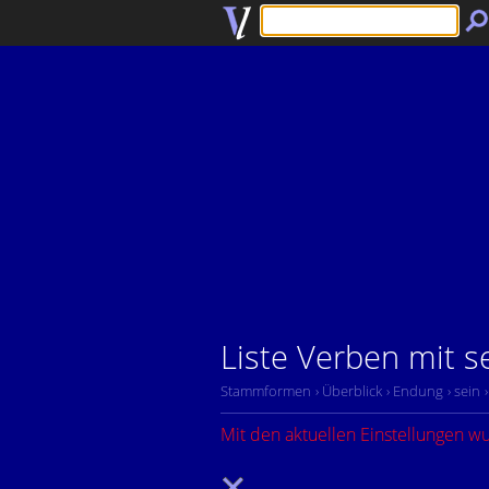
Liste Verben mit s
Stammformen
› Überblick
› Endung
› sein
Mit den aktuellen Einstellungen w