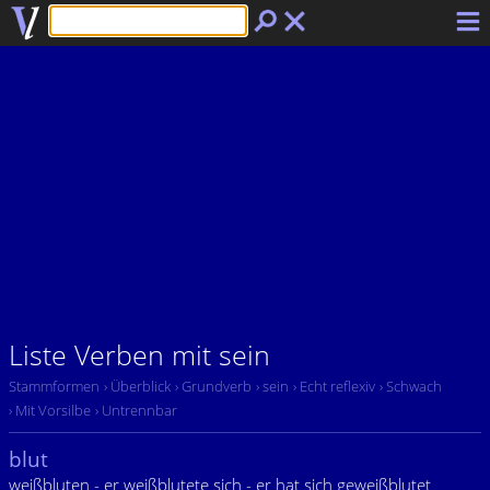
Liste Verben mit sein
Stammformen
› Überblick
› Grundverb
› sein
› Echt reflexiv
› Schwach
› Mit Vorsilbe
› Untrennbar
blut
weißbluten - er weißblutete sich - er hat sich geweißblutet