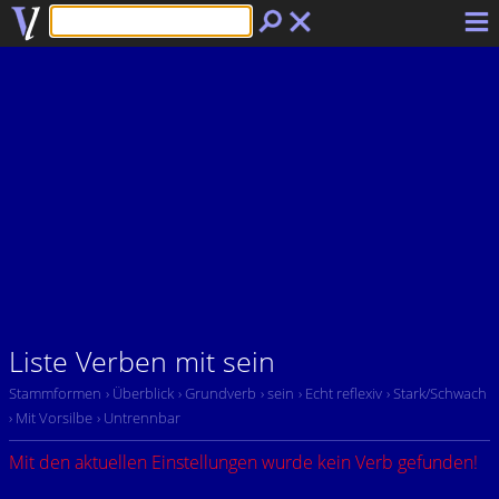
Liste Verben mit sein
Stammformen
› Überblick
› Grundverb
› sein
› Echt reflexiv
› Stark/Schwach
› Mit Vorsilbe
› Untrennbar
Mit den aktuellen Einstellungen wurde kein Verb gefunden!