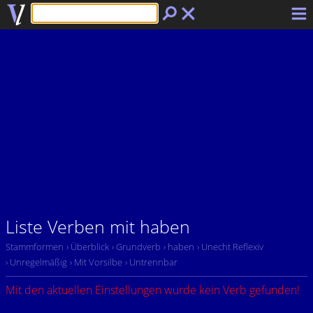
Liste Verben mit haben
Stammformen
› Überblick
› Grundverb
› haben
› Unecht Reflexiv
› Unregelmäßig
› Mit Vorsilbe
› Untrennbar
Mit den aktuellen Einstellungen wurde kein Verb gefunden!