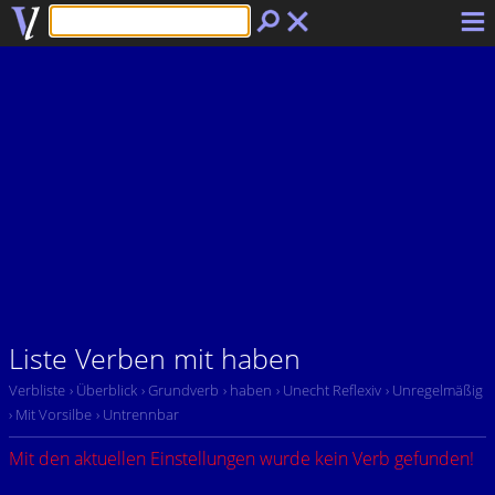
Liste Verben mit haben
Verbliste
› Überblick
› Grundverb
› haben
› Unecht Reflexiv
› Unregelmäßig
› Mit Vorsilbe
› Untrennbar
Mit den aktuellen Einstellungen wurde kein Verb gefunden!