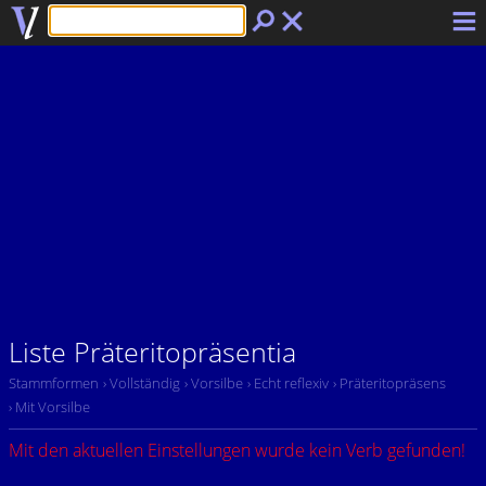
Liste Präteritopräsentia
Stammformen
› Vollständig
› Vorsilbe
› Echt reflexiv
› Präteritopräsens
› Mit Vorsilbe
Mit den aktuellen Einstellungen wurde kein Verb gefunden!