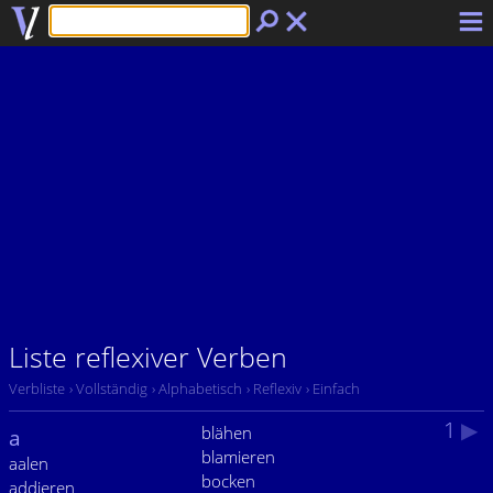
Liste reflexiver Verben
Verbliste
› Vollständig
› Alphabetisch
› Reflexiv
› Einfach
1
▶
blähen
a
blamieren
aalen
bocken
addieren