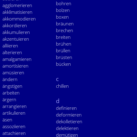
bohren
agglomerieren
bolzen
akklimatisieren
boxen
akkommodieren
bräunen
akkordieren
brechen
akkumulieren
breiten
akzentuieren
brühen
alliieren
brüllen
alterieren
brüsten
amalgamieren
bücken
amortisieren
amüsieren
c
ändern
ängstigen
chillen
arbeiten
ärgern
d
arrangieren
definieren
artikulieren
deformieren
äsen
dekolletieren
assoziieren
delektieren
attachieren
demütigen