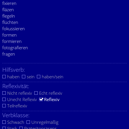
fixieren
fläzen
flegeln
flüchten
fokussieren
formen
formieren
fotografieren
fragen
Hilfsverb:
haben
sein
haben/sein
Reflexivität:
Nicht reflexiv
Echt reflexiv
Unecht Reflexiv
Reflexiv
Teilreflexiv
Verbklasse:
Schwach
Unregelmäßig
Stark
Präteritopräsens