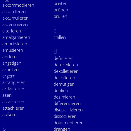
breiten
akkommodieren
brühen
akkordieren
brüllen
akkumulieren
akzentuieren
c
alterieren
amalgamieren
chillen
amortisieren
amüsieren
d
ändern
definieren
ängstigen
deformieren
arbeiten
dekolletieren
ärgern
delektieren
arrangieren
demütigen
artikulieren
denken
äsen
dezimieren
assoziieren
differenzieren
attachieren
disqualifizieren
äußern
dissoziieren
dokumentieren
b
drängen