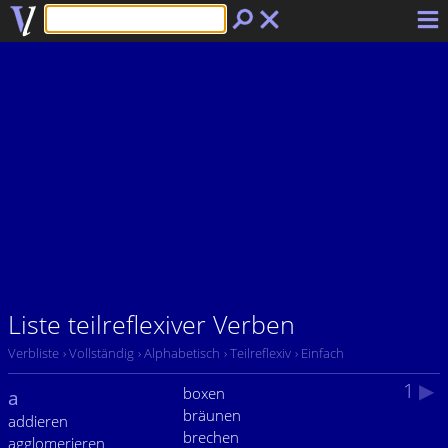
Liste teilreflexiver Verben
Verbliste
› Vollständig
› Alphabetisch
› Teilreflexiv
› Einfach
1
▶
boxen
a
bräunen
addieren
brechen
agglomerieren