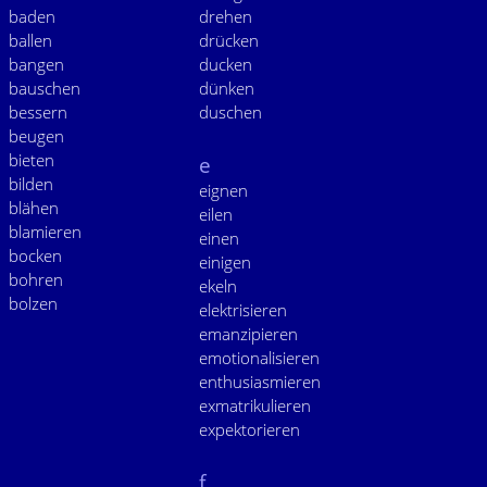
baden
drehen
ballen
drücken
bangen
ducken
bauschen
dünken
bessern
duschen
beugen
bieten
e
bilden
eignen
blähen
eilen
blamieren
einen
bocken
einigen
bohren
ekeln
bolzen
elektrisieren
emanzipieren
emotionalisieren
enthusiasmieren
exmatrikulieren
expektorieren
f