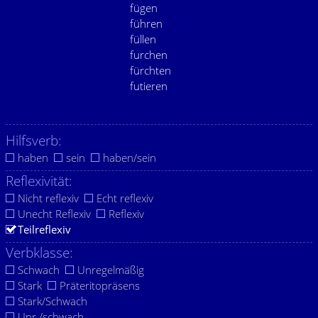
fügen
führen
füllen
furchen
fürchten
futieren
Hilfsverb:
haben
sein
haben/sein
Reflexivität:
Nicht reflexiv
Echt reflexiv
Unecht Reflexiv
Reflexiv
Teilreflexiv
Verbklasse:
Schwach
Unregelmäßig
Stark
Präteritopräsens
Stark/Schwach
Unr./schwach