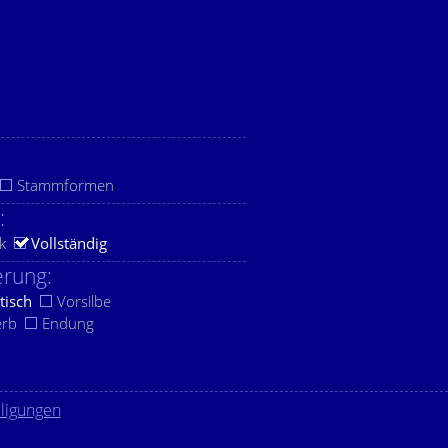
Stammformen
:
k
Vollständig
rung:
tisch
Vorsilbe
erb
Endung
lligungen