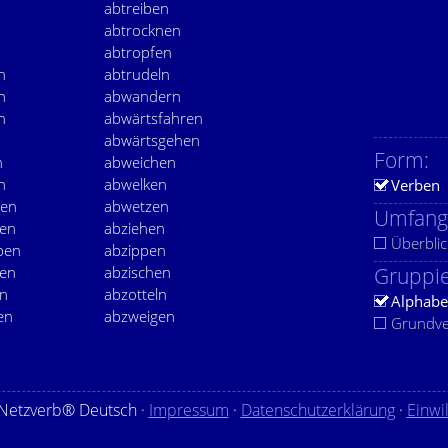
abtreiben
abtrocknen
abtropfen
n
abtrudeln
n
abwandern
n
abwärtsfahren
abwärtsgehen
Form:
n
abweichen
n
abwelken
Verben
zen
abwetzen
Umfang
ren
abziehen
Überblic
pen
abzippen
ren
abzischen
Gruppie
en
abzotteln
Alphabe
en
abzweigen
Grundv
Netzverb® Deutsch ·
Impressum
·
Datenschutzerklärung
·
Einwi