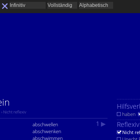
ein
Hilfsver
› Nicht reflexiv
haben
1
▶
Reflexiv
abschwellen
abschwenken
Nicht re
abschwimmen
Unecht R