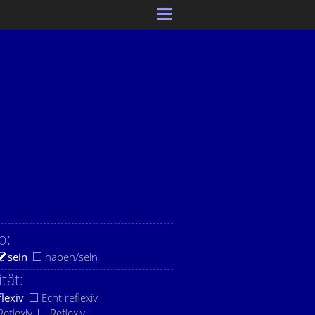
b:
sein
haben/sein
ität:
flexiv
Echt reflexiv
eflexiv
Reflexiv