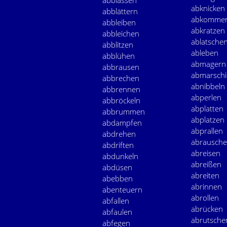
abblassen
abknicken
abblättern
abkomme
abbleiben
abkratzen
abbleichen
ablatsche
abblitzen
ableben
abblühen
abmagern
abbrausen
abmarschi
abbrechen
abnibbeln
abbrennen
abperlen
abbröckeln
abplatten
abbrummen
abplatzen
abdampfen
abprallen
abdrehen
abrausch
abdriften
abreisen
abdunkeln
abreißen
abdüsen
abreiten
abebben
abrinnen
abenteuern
abrollen
abfallen
abrücken
abfaulen
abrutsche
abfegen