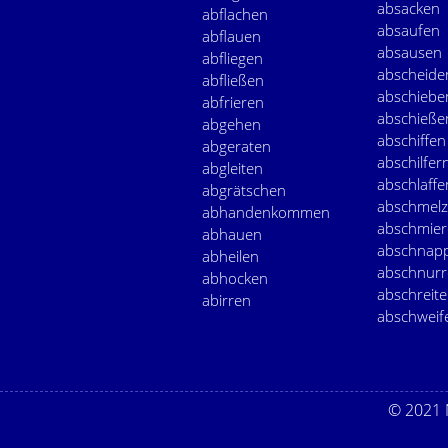
absacken
abflachen
absaufen
abflauen
absausen
abfliegen
abscheide
abfließen
abschiebe
abfrieren
abschieße
abgehen
abschiffen
abgeraten
abschilfer
abgleiten
abschlaffe
abgrätschen
abschmel
abhandenkommen
abschmie
abhauen
abschnap
abheilen
abschnur
abhocken
abschreit
abirren
abschweif
© 2021 