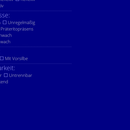
xiv
sse:
h
Unregelmäßig
Präteritopräsens
chwach
hwach
:
Mit Vorsilbe
rkeit:
r
Untrennbar
kend