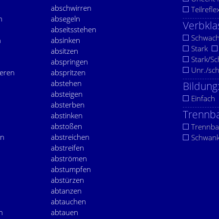
abschwirren
Teilrefle
n
absegeln
Verbkla
abseitsstehen
Schwac
n
absinken
Stark
absitzen
Stark/S
abspringen
Unr./sc
eren
abspritzen
abstehen
Bildung
absteigen
Einfach
absterben
Trennba
abstinken
abstoßen
Trennba
en
abstreichen
Schwan
abstreifen
abströmen
abstumpfen
abstürzen
abtanzen
abtauchen
n
abtauen