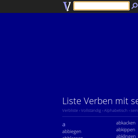
Liste Verben mit s
Verbliste
› Vollständig
› Alphabetisch
› sein
abkacken
a
abkippen
abbiegen
abklingen