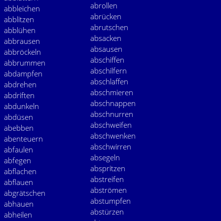
abrollen
abbleichen
abrücken
abblitzen
abrutschen
abblühen
absacken
abbrausen
absausen
abbröckeln
abschiffen
abbrummen
abschilfern
abdampfen
abschlaffen
abdrehen
abschmieren
abdriften
abschnappen
abdunkeln
abschnurren
abdüsen
abschweifen
abebben
abschwenken
abenteuern
abschwirren
abfaulen
absegeln
abfegen
abspritzen
abflachen
abstreifen
abflauen
abströmen
abgrätschen
abstumpfen
abhauen
abstürzen
abheilen