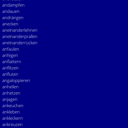
andampfen
andauen
andrängen
anecken
aneinanderlehnen
aneinanderprallen
aneinanderrücken
anfaulen
anfegen
anflattern
anflitzen
anfluten
angaloppieren
anheilen
anhetzen
anjagen
ankeuchen
ankleben
ankleckern
ankreuzen