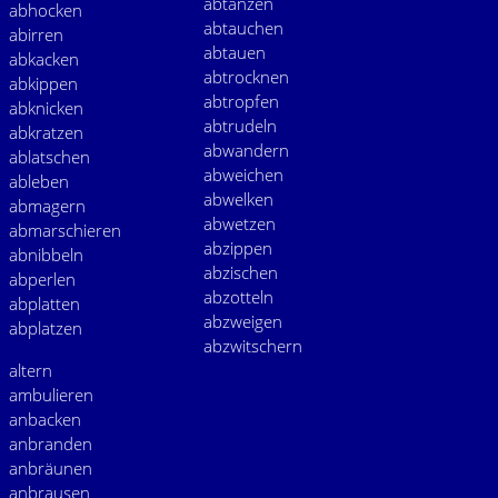
abtanzen
abhocken
abtauchen
abirren
abtauen
abkacken
abtrocknen
abkippen
abtropfen
abknicken
abtrudeln
abkratzen
abwandern
ablatschen
abweichen
ableben
abwelken
abmagern
abwetzen
abmarschieren
abzippen
abnibbeln
abzischen
abperlen
abzotteln
abplatten
abzweigen
abplatzen
abzwitschern
altern
ambulieren
anbacken
anbranden
anbräunen
anbrausen