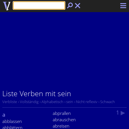
Liste Verben mit sein
Verbliste
› Vollständig
› Alphabetisch
› sein
› Nicht reflexiv
› Schwach
1
▶
abprallen
a
abrauschen
abblassen
abreisen
abblättern