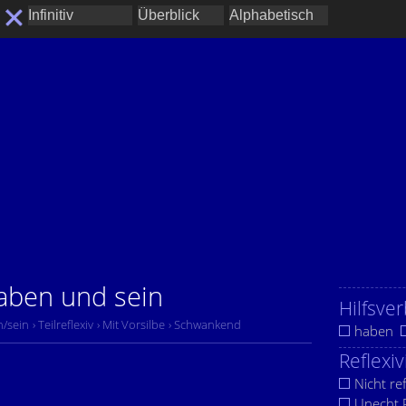
haben und sein
Hilfsver
n/sein
› Teilreflexiv
› Mit Vorsilbe
› Schwankend
haben
Reflexiv
Nicht ref
Unecht R