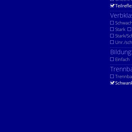
Teilrefle
Verbkla
Schwac
Stark
Stark/S
Unr./sc
Bildung
Einfach
Trennba
Trennba
Schwan