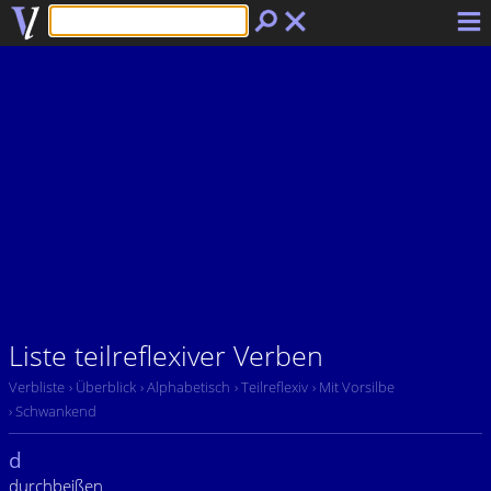
Liste teilreflexiver Verben
Verbliste
› Überblick
› Alphabetisch
› Teilreflexiv
› Mit Vorsilbe
› Schwankend
d
durchbeißen