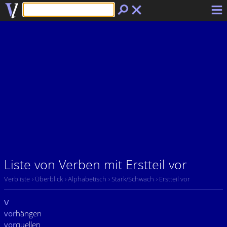
Liste von Verben mit Erstteil vor
Verbliste
› Überblick
› Alphabetisch
› Stark/Schwach
› Erstteil vor
v
vor
hängen
vor
quellen