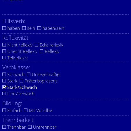
Hilfsverb:
haben
sein
haben/sein
Reflexivität:
Nicht reflexiv
Echt reflexiv
Unecht Reflexiv
Reflexiv
Teilreflexiv
Verbklasse:
Schwach
Unregelmäßig
Stark
Präteritopräsens
Stark/Schwach
Unr./schwach
Bildung:
Einfach
Mit Vorsilbe
Trennbarkeit:
Trennbar
Untrennbar