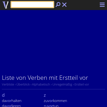
Liste von Verben mit Erstteil vor
Verbliste
› Überblick
› Alphabetisch
› Unregelmäßig
› Erstteil vor
d
z
da
vor
halten
zu
vor
kommen
da
vor
liegen
zu
vor
tun