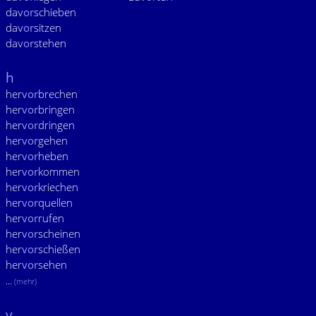
da
vor
schieben
da
vor
sitzen
da
vor
stehen
h
her
vor
brechen
her
vor
bringen
her
vor
dringen
her
vor
gehen
her
vor
heben
her
vor
kommen
her
vor
kriechen
her
vor
quellen
her
vor
rufen
her
vor
scheinen
her
vor
schießen
her
vor
sehen
...
(mehr)
v