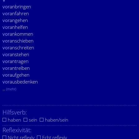
vor
anbringen
vor
anfahren
vor
angehen
vor
anhelfen
vor
ankommen
vor
anschieben
vor
anschreiten
vor
anstehen
vor
antragen
vor
antreiben
vor
aufgehen
vor
ausbedenken
...
(mehr)
Hilfsverb:
haben
sein
haben/sein
Reflexivität:
Nicht reflexiv
Echt reflexiv