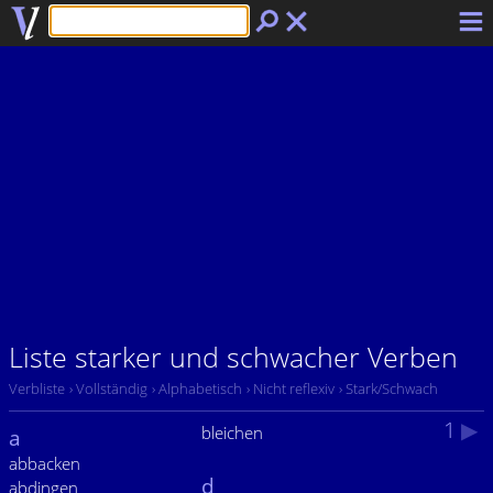
Liste starker und schwacher Verben
Verbliste
› Vollständig
› Alphabetisch
› Nicht reflexiv
› Stark/Schwach
1
▶
bleichen
a
abbacken
d
abdingen