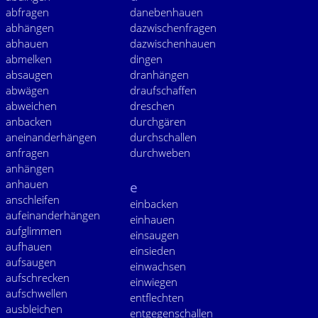
abfragen
danebenhauen
abhängen
dazwischenfragen
abhauen
dazwischenhauen
abmelken
dingen
absaugen
dranhängen
abwägen
draufschaffen
abweichen
dreschen
anbacken
durchgären
aneinanderhängen
durchschallen
anfragen
durchweben
anhängen
anhauen
e
anschleifen
einbacken
aufeinanderhängen
einhauen
aufglimmen
einsaugen
aufhauen
einsieden
aufsaugen
einwachsen
aufschrecken
einwiegen
aufschwellen
entflechten
ausbleichen
entgegenschallen