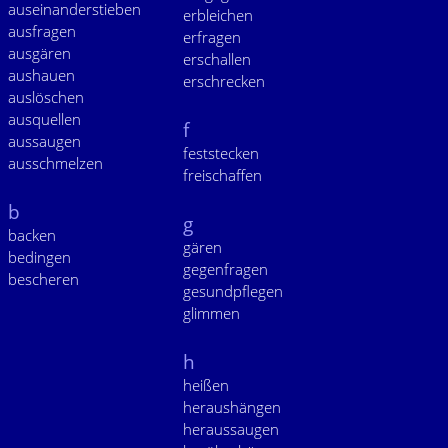
auseinanderstieben
erbleichen
ausfragen
erfragen
ausgären
erschallen
aushauen
erschrecken
auslöschen
ausquellen
f
aussaugen
feststecken
ausschmelzen
freischaffen
b
g
backen
gären
bedingen
gegenfragen
bescheren
gesundpflegen
glimmen
h
heißen
heraushängen
heraussaugen