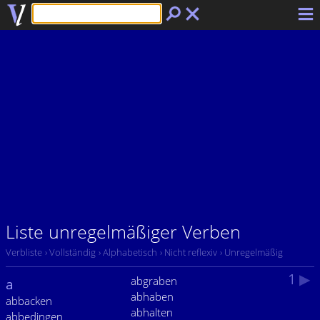
Liste unregelmäßiger Verben
Verbliste
› Vollständig
› Alphabetisch
› Nicht reflexiv
› Unregelmäßig
1
▶
abgraben
a
abhaben
abbacken
abhalten
abbedingen