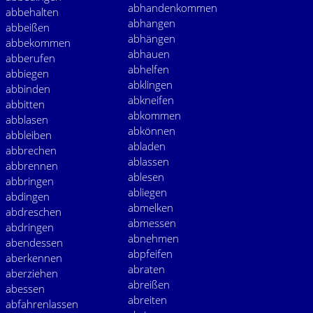
abhandenkommen
abbehalten
abhangen
abbeißen
abhängen
abbekommen
abhauen
abberufen
abhelfen
abbiegen
abklingen
abbinden
abkneifen
abbitten
abkommen
abblasen
abkönnen
abbleiben
abladen
abbrechen
ablassen
abbrennen
ablesen
abbringen
abliegen
abdingen
abmelken
abdreschen
abmessen
abdringen
abnehmen
abendessen
abpfeifen
aberkennen
abraten
aberziehen
abreißen
abessen
abreiten
abfahrenlassen