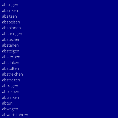
absingen
absinken
absitzen
abspeisen
abspinnen
abspringen
abstechen
abstehen
absteigen
absterben
abstinken
abstoßen
abstreichen
abstreiten
abtragen
abtreiben
abtrinken
abtun
abwägen
abwärtsfahren