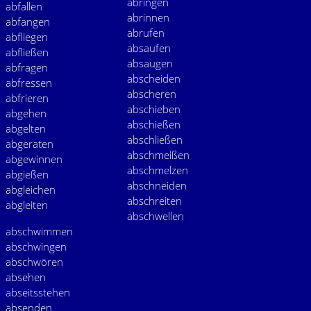
abringen
abfallen
abrinnen
abfangen
abrufen
abfliegen
absaufen
abfließen
absaugen
abfragen
abscheiden
abfressen
abscheren
abfrieren
abschieben
abgehen
abschießen
abgelten
abschließen
abgeraten
abschmeißen
abgewinnen
abschmelzen
abgießen
abschneiden
abgleichen
abschreiten
abgleiten
abschwellen
abschwimmen
abschwingen
abschwören
absehen
abseitsstehen
absenden