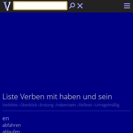
Liste Verben mit haben und sein
Verbliste
› Überblick
› Endung
› haben/sein
› Reflexiv
› Unregelmäßig
en
abfahren
ablaufen