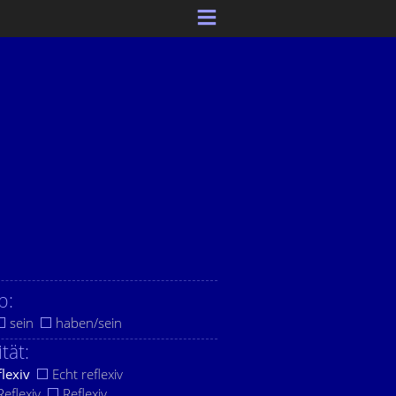
b:
sein
haben/sein
ität:
flexiv
Echt reflexiv
eflexiv
Reflexiv