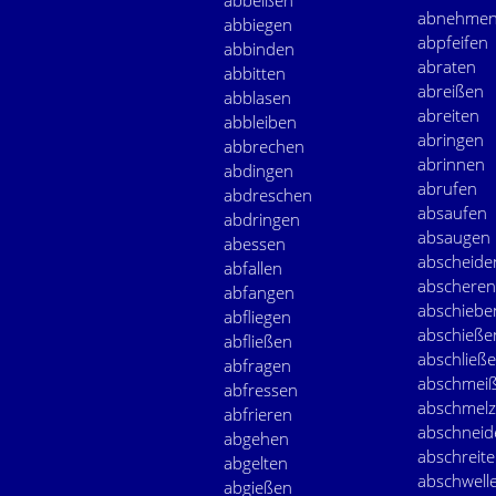
abbeißen
abnehme
abbiegen
abpfeifen
abbinden
abraten
abbitten
abreißen
abblasen
abreiten
abbleiben
abringen
abbrechen
abrinnen
abdingen
abrufen
abdreschen
absaufen
abdringen
absaugen
abessen
abscheide
abfallen
abscheren
abfangen
abschiebe
abfliegen
abschieße
abfließen
abschließ
abfragen
abschmei
abfressen
abschmel
abfrieren
abschneid
abgehen
abschreit
abgelten
abschwell
abgießen