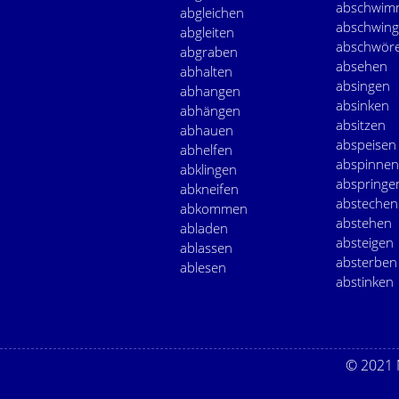
abschwim
abgleichen
abschwin
abgleiten
abschwör
abgraben
absehen
abhalten
absingen
abhangen
absinken
abhängen
absitzen
abhauen
abspeisen
abhelfen
abspinnen
abklingen
abspringe
abkneifen
abstechen
abkommen
abstehen
abladen
absteigen
ablassen
absterben
ablesen
abstinken
© 2021 