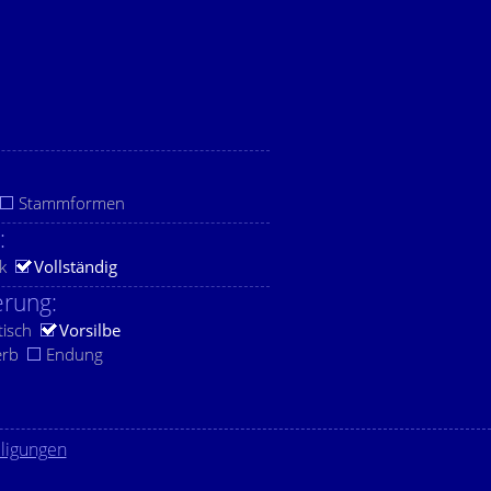
Stammformen
:
k
Vollständig
rung:
tisch
Vorsilbe
erb
Endung
lligungen