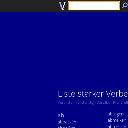
Liste starker Verb
Verbliste
› Vollständig
› Vorsilbe
› Nicht ref
abliegen
ab
abmelken
abbacken
abmessen