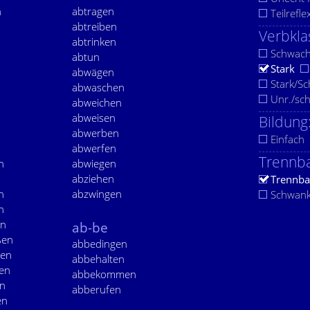
n
abtragen
Teilrefle
abtreiben
Verbkla
abtrinken
Schwac
abtun
Stark
abwägen
Stark/S
abwaschen
Unr./sc
abweichen
abweisen
Bildung
abwerben
Einfach
abwerfen
Trennba
n
abwiegen
abziehen
Trennba
n
abzwingen
Schwan
n
en
ab-be
ßen
abbedingen
zen
abbehalten
en
abbekommen
en
abberufen
en