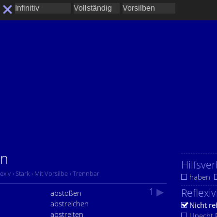
en
Hilfsver
lexiv
› Stark
› Mit Vorsilbe
› Trennbar
haben
1
▶
Reflexiv
abstoßen
abstreichen
Nicht re
abstreiten
Unecht R