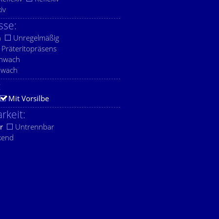
xiv
sse:
h
Unregelmäßig
Präteritopräsens
chwach
hwach
:
Mit Vorsilbe
rkeit:
r
Untrennbar
kend