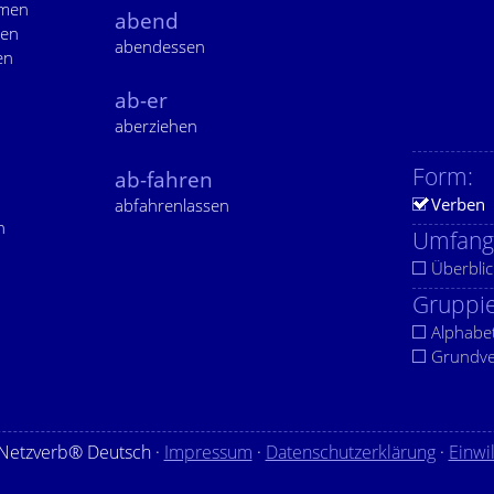
men
abend
gen
abendessen
en
ab-er
aberziehen
Form:
ab-fahren
Verben
abfahrenlassen
n
Umfang
Überblic
Gruppie
Alphabe
Grundv
Netzverb® Deutsch ·
Impressum
·
Datenschutzerklärung
·
Einwi