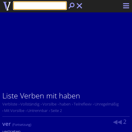
Liste Verben mit haben
Verbliste
› Vollständig
› Vorsilbe
› haben
› Teilreflexiv
› Unregelmäßig
› Mit Vorsilbe
› Untrennbar
› Seite 2
◀
◀
2
ver
(Fortsetzung)
vertreten