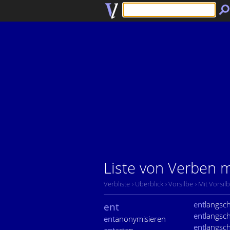
Liste von Verben mi
Verbliste
› Überblick
› Vorsilbe
› Mit Vorsil
ent
langsc
ent
ent
langs
ent
anonymisieren
ent
langsch