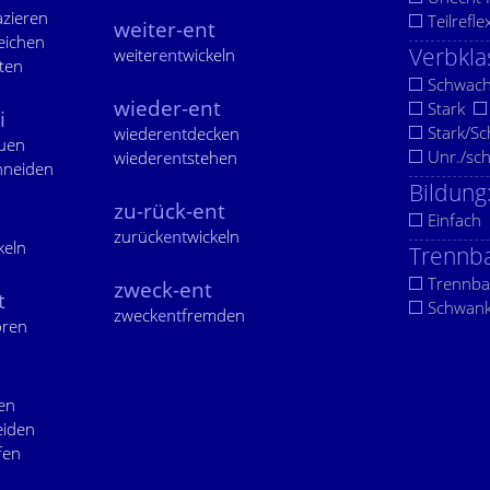
azieren
Teilrefle
weiter-ent
eichen
Verbkla
weiter
ent
wickeln
ten
Schwac
wieder-ent
Stark
i
Stark/S
wieder
ent
decken
uen
Unr./sc
wieder
ent
stehen
hneiden
Bildung
zu-rück-ent
Einfach
zurück
ent
wickeln
keln
Trennba
Trennba
zweck-ent
t
Schwan
zweck
ent
fremden
ören
en
eiden
fen