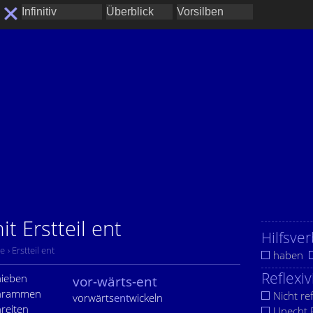
t Erstteil ent
Hilfsver
be
› Erstteil ent
haben
Reflexiv
hieben
vor-wärts-ent
chrammen
Nicht ref
vorwärts
ent
wickeln
reiten
Unecht R