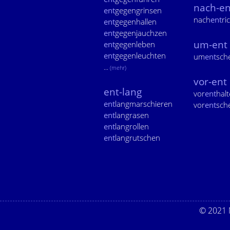
nach-en
ent
gegengrinsen
nach
ent
ri
ent
gegenhallen
ent
gegenjauchzen
um-ent
ent
gegenleben
ent
gegenleuchten
um
ent
sch
...
(mehr)
vor-ent
ent-lang
vor
ent
hal
ent
langmarschieren
vor
ent
sch
ent
langrasen
ent
langrollen
ent
langrutschen
© 2021 