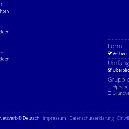
t
chten
eiden
Form:
ten
Verben
eiden
Umfang
Überbli
Gruppie
Alphabe
Grundv
Netzverb® Deutsch ·
Impressum
·
Datenschutzerklärung
·
Einwi