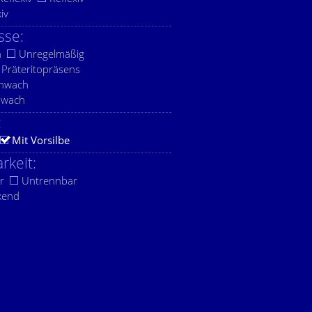
xiv
sse:
h
Unregelmäßig
Präteritopräsens
chwach
hwach
:
Mit Vorsilbe
rkeit:
r
Untrennbar
kend