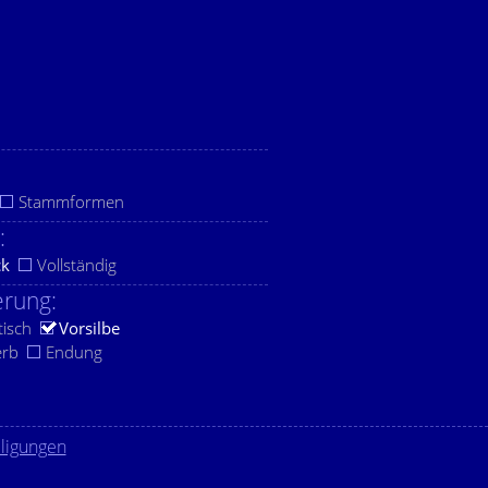
Stammformen
:
ck
Vollständig
rung:
tisch
Vorsilbe
erb
Endung
lligungen