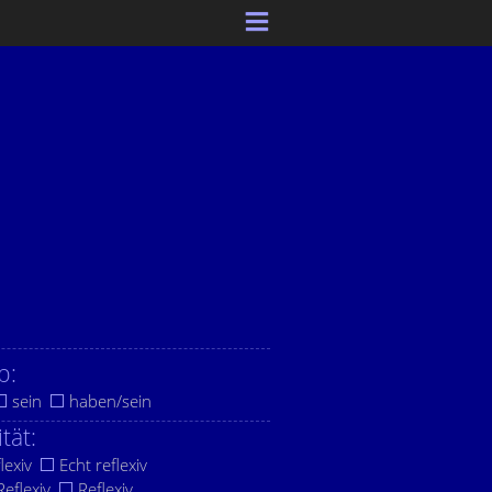
b:
sein
haben/sein
ität:
lexiv
Echt reflexiv
eflexiv
Reflexiv