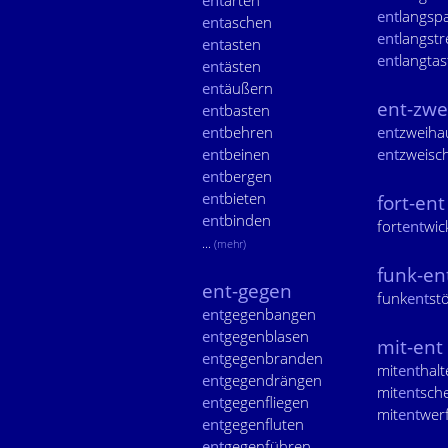
ent
arten
ent
langsp
ent
aschen
ent
langstr
ent
asten
ent
langtas
ent
ästen
ent
äußern
ent-zwe
ent
basten
ent
behren
ent
zweiha
ent
beinen
ent
zweisc
ent
bergen
ent
bieten
fort-ent
ent
binden
fort
ent
wic
...
(mehr)
funk-en
ent-gegen
funk
ent
st
ent
gegenbangen
ent
gegenblasen
mit-ent
ent
gegenbranden
mit
ent
halt
ent
gegendrängen
mit
ent
sch
ent
gegenfliegen
mit
ent
wer
ent
gegenfluten
ent
gegenführen