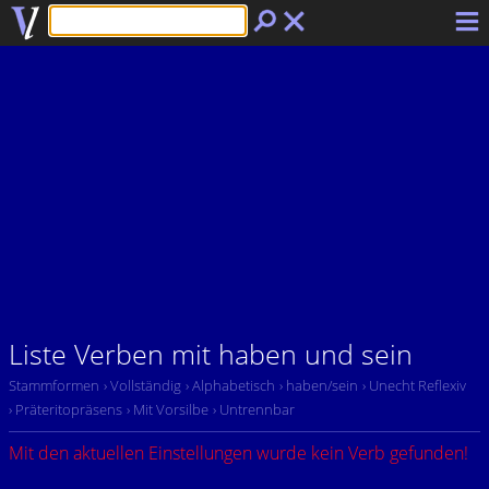
Liste Verben mit haben und sein
Stammformen
› Vollständig
› Alphabetisch
› haben/sein
› Unecht Reflexiv
› Präteritopräsens
› Mit Vorsilbe
› Untrennbar
Mit den aktuellen Einstellungen wurde kein Verb gefunden!