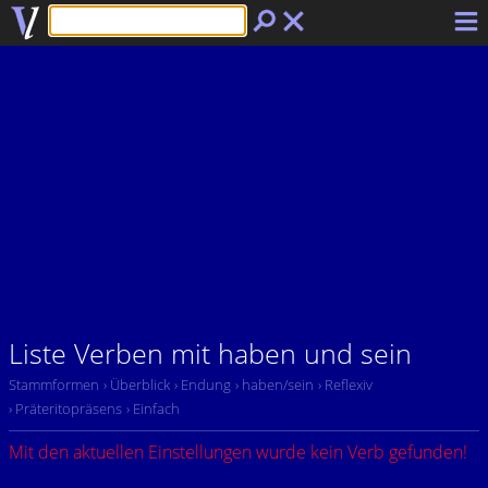
Liste Verben mit haben und sein
Stammformen
› Überblick
› Endung
› haben/sein
› Reflexiv
› Präteritopräsens
› Einfach
Mit den aktuellen Einstellungen wurde kein Verb gefunden!