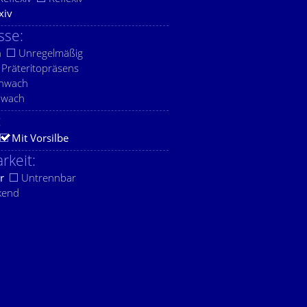
xiv
sse:
h
Unregelmäßig
Präteritopräsens
chwach
hwach
:
Mit Vorsilbe
rkeit:
r
Untrennbar
kend