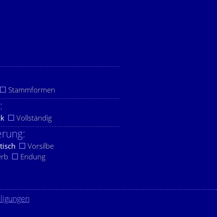
Stammformen
:
ck
Vollständig
rung:
tisch
Vorsilbe
erb
Endung
lligungen