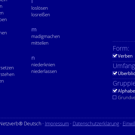
l
en
loslösen
en
losreißen
ppen
m
hen
madigmachen
mitteilen
Form:
Verben
n
niederknien
Umfang
setzen
niederlassen
Überbli
rstehen
en
Gruppie
Alphabe
Grundv
Netzverb® Deutsch ·
Impressum
·
Datenschutzerklärung
·
Einwi