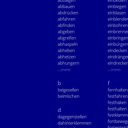
abbalgen
einbeulen
abbauen
einbiegen
abdrücken
einblasen
abfahren
einblende
abfinden
einbohren
abgeben
einbrenne
abgreifen
einbringe
abhaspeln
einbürger
abheben
eindecken
abhetzen
eindränge
abhungern
eindrecke
...
...
(mehr)
(mehr)
b
f
beigesellen
fernhalten
beimischen
festfahren
festhaken
festhalten
d
festklamm
dagegenstellen
fortbeweg
dahinterklemmen
fortentwic