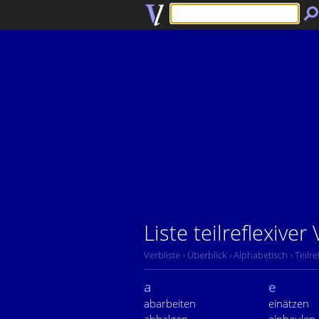
Liste teilreflexiver
Verbliste
› Überblick
› Alphabetisch
› Teilre
a
e
abarbeiten
einätzen