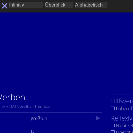
 Verben
Hilfsver
flexiv
› Mit Vorsilbe
› Trennbar
haben
1
▶
Reflexiv
großtun
Nicht ref
h
Unecht R