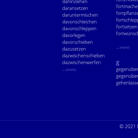
dahinziehen
fortmach
daransetzen
fortpflanz
daruntermischen
fortschle
davonschleichen
fortsetzen
davonschleppen
fortwünsc
davorlegen
davorschieben
...
(mehr)
dazusetzen
dazwischenschieben
g
dazwischenwerfen
gegenüber
...
(mehr)
gegenübe
gehenlass
© 2021 