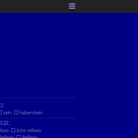
b:
sein
haben/sein
ität:
lexiv
Echt reflexiv
eflexiv
Reflexiv