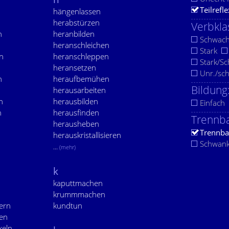
Teilrefle
hängenlassen
herabstürzen
Verbkla
n
heranbilden
Schwac
heranschleichen
Stark
n
heranschleppen
Stark/S
n
heransetzen
Unr./sc
n
heraufbemühen
Bildung
herausarbeiten
n
herausbilden
Einfach
n
herausfinden
Trennba
herausheben
Trennba
herauskristallisieren
Schwan
...
(mehr)
k
kaputtmachen
krummmachen
ern
kundtun
en
keln