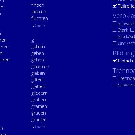
en
finden
Teilrefle
ren
fixieren
n
Verbkla
flüchten
n
Schwac
...
(mehr)
Stark
n
Stark/S
g
eren
Unr./sc
ieren
gabeln
Bildung
en
geben
ieren
gehen
Einfach
genieren
Trennba
gießen
Trennba
giften
Schwan
glätten
gliedern
graben
grämen
grauen
graulen
...
(mehr)
en
ren