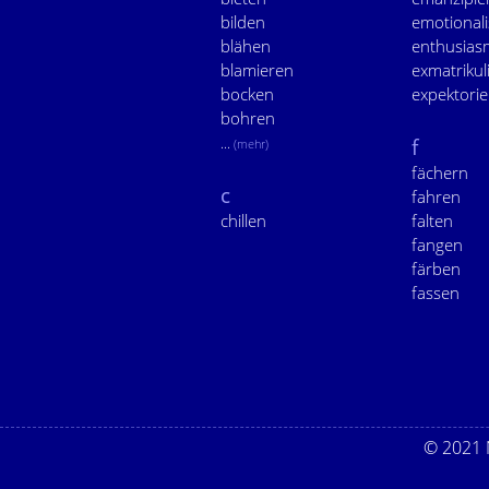
bilden
emotionali
blähen
enthusias
blamieren
exmatrikul
bocken
expektori
bohren
...
f
(mehr)
fächern
c
fahren
chillen
falten
fangen
färben
fassen
© 2021 