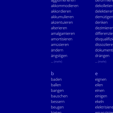
agglomerieren
deformier
akkommodieren
dekolletie
akkordieren
delektiere
akkumulieren
demütige
akzentuieren
denken
alterieren
dezimiere
amalgamieren
differenzi
amortisieren
disqualifiz
amüsieren
dissoziier
ändern
dokument
ängstigen
drängen
...
...
(mehr)
(mehr)
b
e
baden
eignen
ballen
eilen
bangen
einen
bauschen
einigen
bessern
ekeln
beugen
elektrisier
bieten
emanzipie