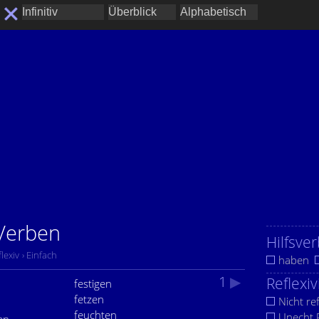
 Verben
Hilfsver
flexiv
› Einfach
haben
1
▶
Reflexiv
festigen
fetzen
Nicht ref
feuchten
Unecht R