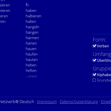
h
sieren
mieren
haben
ieren
halbieren
eren
halten
hangeln
hängen
härmen
Form:
härten
Verben
hauen
Umfang
häufen
häuten
Überbli
heben
Gruppie
heften
Alphabe
...
(mehr)
Grundv
Netzverb® Deutsch ·
Impressum
·
Datenschutzerklärung
·
Einwi