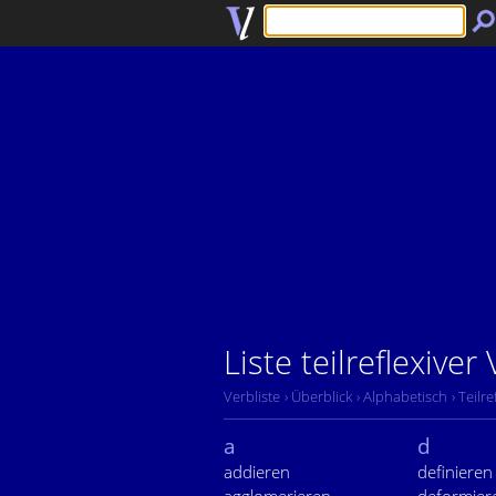
Liste teilreflexiver
Verbliste
› Überblick
› Alphabetisch
› Teilre
a
d
addieren
definieren