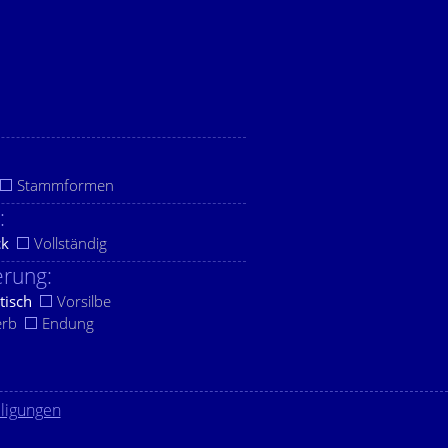
Stammformen
:
ck
Vollständig
rung:
tisch
Vorsilbe
erb
Endung
lligungen