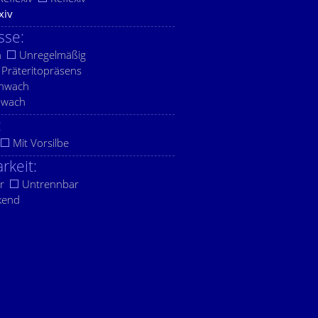
xiv
sse:
h
Unregelmäßig
Präteritopräsens
chwach
hwach
:
Mit Vorsilbe
rkeit:
r
Untrennbar
kend