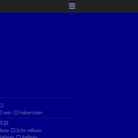
b:
sein
haben/sein
ität:
lexiv
Echt reflexiv
eflexiv
Reflexiv