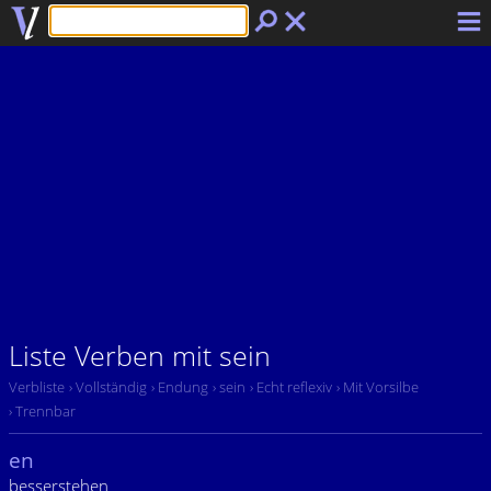
Liste Verben mit sein
Verbliste
› Vollständig
› Endung
› sein
› Echt reflexiv
› Mit Vorsilbe
› Trennbar
en
besserstehen