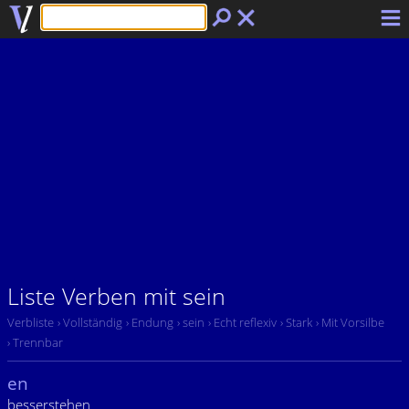
Liste Verben mit sein
Verbliste
› Vollständig
› Endung
› sein
› Echt reflexiv
› Stark
› Mit Vorsilbe
› Trennbar
en
besserstehen