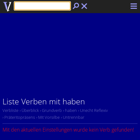
Liste Verben mit haben
Verbliste
› Überblick
› Grundverb
› haben
› Unecht Reflexiv
› Präteritopräsens
› Mit Vorsilbe
› Untrennbar
Mit den aktuellen Einstellungen wurde kein Verb gefunden!